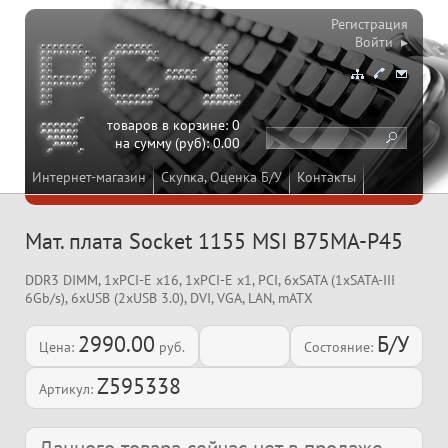
Регистрация
Войти ▸
товаров в корзине:
0
на сумму (руб):
0.00
Интернет-магазин
Скупка, Оценка Б/У
Контакты
Мат. плата Socket 1155 MSI B75MA-P45
DDR3 DIMM, 1xPCI-E x16, 1xPCI-E x1, PCI, 6xSATA (1xSATA-III
6Gb/s), 6xUSB (2xUSB 3.0), DVI, VGA, LAN, mATX
2990.00
Б/У
Цена:
руб.
Состояние:
Z595338
Артикул: