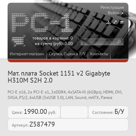
Регистрация
Войти ▸
товаров в корзине:
0
на сумму (руб):
0.00
Интернет-магазин
Скупка, Оценка Б/У
Контакты
Мат. плата Socket 1151 v2 Gigabyte
H310M S2H 2.0
PCI-E x16, 2x PCI-E x1, 2xDDR4, 4xSATA-III (6GBps), HDMI, DVI,
SVGA, PS/2, 6xUSB (3xUSB 3.0), LAN, Sound, mATX, Рамка
1990.00
Б/У
Цена:
руб.
Состояние:
Z587479
Артикул: