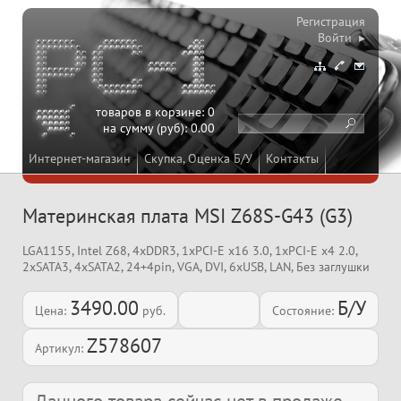
Регистрация
Войти ▸
товаров в корзине:
0
на сумму (руб):
0.00
Интернет-магазин
Скупка, Оценка Б/У
Контакты
Материнская плата MSI Z68S-G43 (G3)
LGA1155, Intel Z68, 4xDDR3, 1xPCI-E x16 3.0, 1xPCI-E x4 2.0,
2xSATA3, 4xSATA2, 24+4pin, VGA, DVI, 6xUSB, LAN, Без заглушки
3490.00
Б/У
Цена:
руб.
Состояние:
Z578607
Артикул: