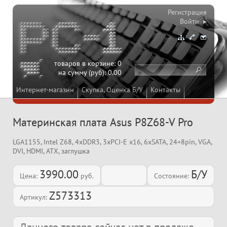
Регистрация
Войти ▸
товаров в корзине:
0
на сумму (руб):
0.00
Интернет-магазин
Скупка, Оценка Б/У
Контакты
Материнская плата Asus P8Z68-V Pro
LGA1155, Intel Z68, 4xDDR3, 3xPCI-E x16, 6xSATA, 24+8pin, VGA,
DVI, HDMI, ATX, заглушка
3990.00
Б/У
Цена:
руб.
Состояние:
Z573313
Артикул: