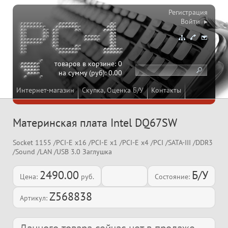
Регистрация
Войти ▸
товаров в корзине:
0
на сумму (руб):
0.00
Интернет-магазин
Скупка, Оценка Б/У
Контакты
Материнская плата Intel DQ67SW
Socket 1155 /PCI-E x16 /PCI-E x1 /PCI-E x4 /PCI /SATA-III /DDR3
/Sound /LAN /USB 3.0 Заглушка
2490.00
Б/У
Цена:
руб.
Состояние:
Z568838
Артикул: