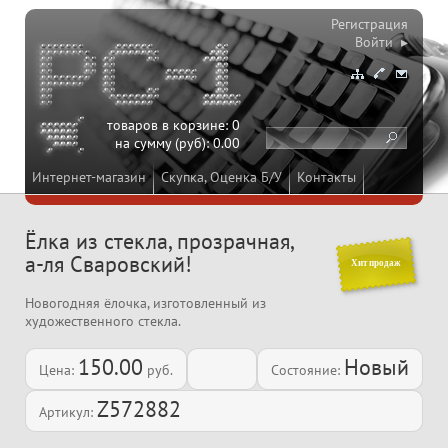
Регистрация
Войти ▸
товаров в корзине:
0
на сумму (руб):
0.00
Интернет-магазин
Скупка, Оценка Б/У
Контакты
Ёлка из стекла, прозрачная,
а-ля Сваровский!
Хит продаж
Новогодняя ёлочка, изготовленный из
художественного стекла.
150.00
Новый
Цена:
руб.
Состояние:
Z572882
Артикул: