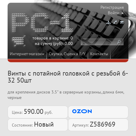
Регистрация
Войти ▸
товаров в корзине:
0
на сумму (руб):
0.00
Интернет-магазин
Скупка, Оценка Б/У
Контакты
Винты с потайной головкой с резьбой 6-
32 50шт
для крепления дисков 3.5" в серверные корзины, длина 6мм,
черные
590.00
Цена:
руб.
Новый
Z586969
Состояние:
Артикул: