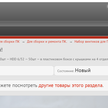
ля сборки ПК
Для сборки и ремонта ПК.
Набор винтиков для П
й!
шт — HDD 6/32 — 50шт — в пластиковом боксе с крышками на 4 отдел
Новый
Состояние:
можете посмотреть
другие товары этого раздела
.