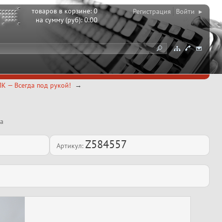
товаров в корзине:
0
Регистрация
Войти ▸
на сумму (руб):
0.00
К — Всегда под рукой!
а
Z584557
Артикул: