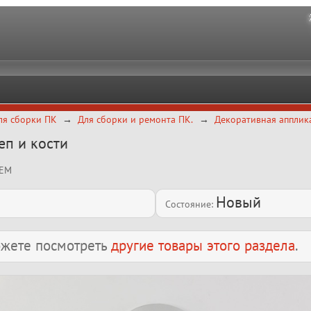
ля сборки ПК
Для сборки и ремонта ПК.
Декоративная апплика
еп и кости
OEM
Новый
Состояние:
можете посмотреть
другие товары этого раздела
.