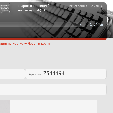
товаров в корзине:
0
Регистрация
Войти ▸
на сумму (руб):
0.00
ция на корпус — Череп и кости
Z544494
Артикул: