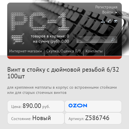
Регистрация
Войти ▸
товаров в корзине:
0
на сумму (руб):
0.00
Интернет-магазин
Скупка, Оценка Б/У
Контакты
Винт в стойку с дюймовой резьбой 6/32
100шт
для крепления матплаты в корпус со встроенными стойками
или для старых стоечных винтов
890.00
Цена:
руб.
Новый
Z586746
Состояние:
Артикул: