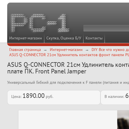
Интернет-магазин
Скупка, Оценка Б/У
Контакты
Главная страница
Интернет-магазин
DIY Все что нужно д
ASUS Q-CONNECTOR 21см Удлинитель контактов фронт панели PLED
ASUS Q-CONNECTOR 21см Удлинитель контак
плате ПК. Front Panel Jamper
Универсальный Гибкий для подключения к F панели (питания и инд
1890.00
6
Цена:
руб.
В наличии: