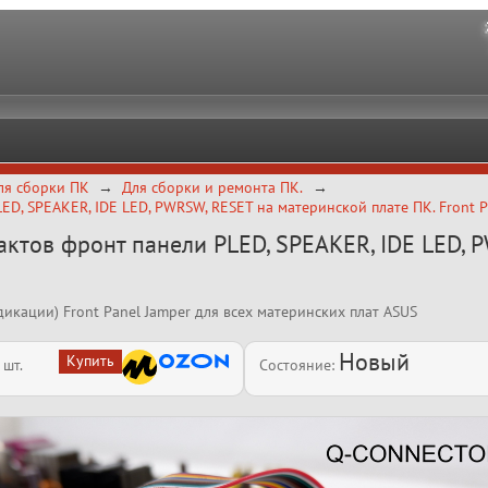
ля сборки ПК
Для сборки и ремонта ПК.
, SPEAKER, IDE LED, PWRSW, RESET на материнской плате ПК. Front P
тов фронт панели PLED, SPEAKER, IDE LED, 
икации) Front Panel Jamper для всех материнских плат ASUS
Новый
шт.
Состояние: