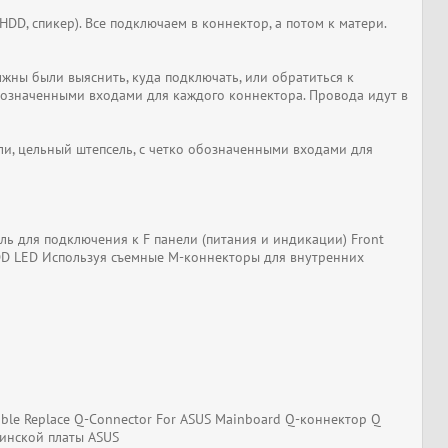
DD, спикер). Все подключаем в коннектор, а потом к матери.
жны были выяснить, куда подключать, или обратиться к
обозначенными входами для каждого коннектора. Провода идут в
и, цельный штепсель, с четко обозначенными входами для
 для подключения к F панели (питания и индикации) Front
E HDD LED Используя съемные M-коннекторы для внутренних
able Replace Q-Connector For ASUS Mainboard Q-коннектор Q
ринской платы ASUS