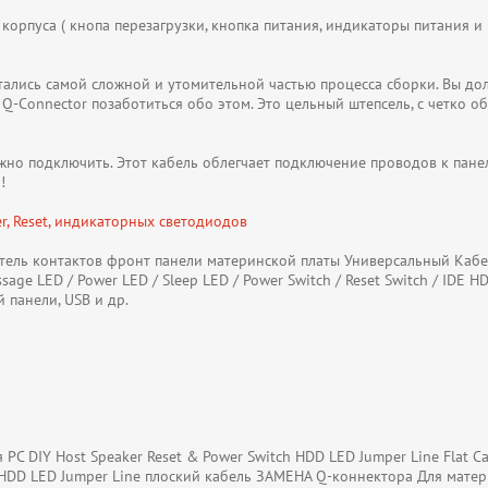
рпуса ( кнопа перезагрузки, кнопка питания, индикаторы питания и H
ались самой сложной и утомительной частью процесса сборки. Вы дол
 Q-Connector позаботиться обо этом. Это цельный штепсель, с четко 
но подключить. Этот кабель облегчает подключение проводов к панел
!
, Reset, индикаторных светодиодов
ль контактов фронт панели материнской платы Универсальный Кабель
sage LED / Power LED / Sleep LED / Power Switch / Reset Switch / ID
 панели, USB и др.
PC DIY Host Speaker Reset & Power Switch HDD LED Jumper Line Flat C
 HDD LED Jumper Line плоский кабель ЗАМЕНА Q-коннектора Для мате