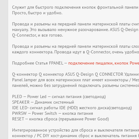
Служит для быстрого подключения кнопок фронтальной панели ко
Просто, быстро и удобно.
Провода и разъемы на передней панели материнской платы счит
мануалу. Это вызывало ненужное разочарование. ASUS Q-Design
Q-Connector, и все готово.
Провода и разъемы на передней панели материнской платы слож
каждого коннектора. Провода идут в Q-Connector, очень удобно
Подробнее Статья FPANEL —
подключение пищалки, кнопок Power
Q-коннектор Q коннектор ASUS Q-Design Q CONNECTOR Удлините
Panel Jamper для всех материнских плат имеет коннекторы / Mes
панелей, можно без затруднений подключать разъемы системной
PLED — Power Led — сигнал питания (светодиод)
SPEAKER — Динамик системный
IDE LED- сигнал работы IDE (HDD) жесткого диска(светодиод)
PWRSW — Power Switch — кнопка питания
RESET — кнопка сброса (прерывание Power Good)
Интегрированное устройство для сброса и выключателя питания 
коннектор / PC DIY хост-динамик сброс и выключатель питания