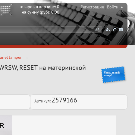
товаров в корзине:
0
Регистрация
Войти ▸
на сумму (руб):
0.00
anel Jamper
PWRSW, RESET на материнской
Уникальный
товар!
Z579166
Артикул: