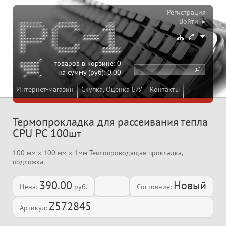
Регистрация
Войти ▸
товаров в корзине:
0
на сумму (руб):
0.00
Интернет-магазин
Скупка, Оценка Б/У
Контакты
Термопрокладка для рассеивания тепла
CPU PC 100шт
100 мм х 100 мм х 1мм Теплопроводящая прокладка,
подложка
390.00
Новый
Цена:
руб.
Состояние:
Z572845
Артикул: