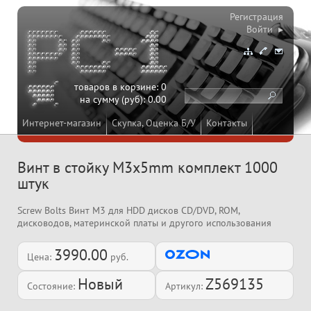
Регистрация
Войти ▸
товаров в корзине:
0
на сумму (руб):
0.00
Интернет-магазин
Скупка, Оценка Б/У
Контакты
Винт в стойку M3x5mm комплект 1000
штук
Screw Bolts Винт M3 для HDD дисков CD/DVD, ROM,
дисководов, материнской платы и другого использования
3990.00
Цена:
руб.
Новый
Z569135
Состояние:
Артикул: