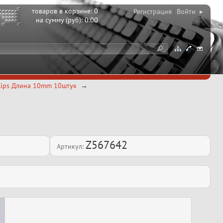
товаров в корзине:
0
Регистрация
Войти ▸
на сумму (руб):
0.00
lips Длина 10mm 10штук
Z567642
Артикул: