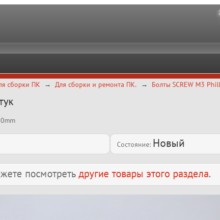
ля сборки ПК
Для сборки и ремонта ПК.
Болты SCREW M3 Phil
тук
-10mm
Новый
Состояние:
можете посмотреть
другие товары этого раздела
.