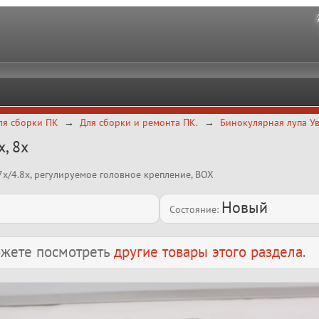
ля сборки ПК
Для сборки и ремонта ПК.
Бинокулярная лупа Уве
x, 8x
7x/4.8x, регулируемое головное крепление, BOX
Новый
Состояние:
можете посмотреть
другие товары этого раздела
.