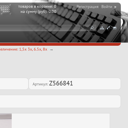
товаров в корзине:
0
Регистрация
Войти ▸
на сумму (руб):
0.00
личение: 1,5x 3x, 6.5x, 8x
Z566841
Артикул: