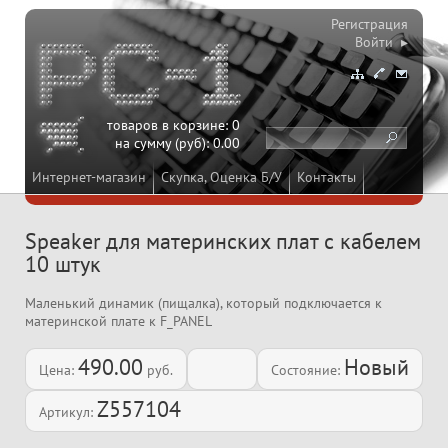
Регистрация
Войти ▸
товаров в корзине:
0
на сумму (руб):
0.00
Интернет-магазин
Скупка, Оценка Б/У
Контакты
Speaker для материнских плат с кабелем
10 штук
Маленький динамик (пищалка), который подключается к
материнской плате к F_PANEL
490.00
Новый
Цена:
руб.
Состояние:
Z557104
Артикул: