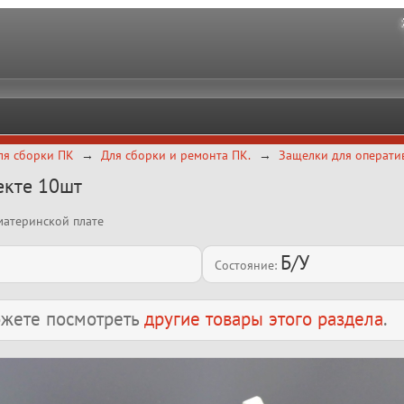
ля сборки ПК
Для сборки и ремонта ПК.
Защелки для оператив
екте 10шт
материнской плате
Б/У
Состояние:
можете посмотреть
другие товары этого раздела
.