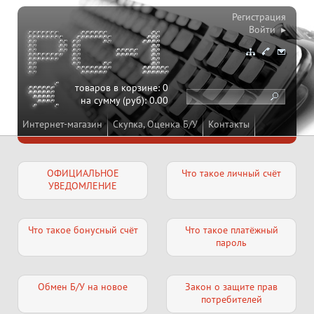
Регистрация
Войти ▸
товаров в корзине:
0
на сумму (руб):
0.00
Интернет-магазин
Скупка, Оценка Б/У
Контакты
ОФИЦИАЛЬНОЕ
Что такое личный счёт
УВЕДОМЛЕНИЕ
Что такое бонусный счёт
Что такое платёжный
пароль
Обмен Б/У на новое
Закон о защите прав
потребителей