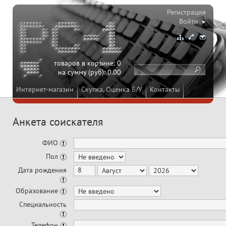
Регистрация
Войти ▸
товаров в корзине:
0
на сумму (руб):
0.00
Интернет-магазин
Скупка, Оценка Б/У
Контакты
Анкета соискателя
ФИО
Пол
Образование
Телефон