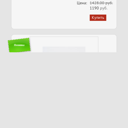
Цена:
1428.00 руб.
1190
руб.
Новинка
Переходник Toslink Угловой 90 Градусов оптический
вход Мама, выход Папа , Toslink-M Г-образный
Вращается на 360 градусов
Артикул:
Z554667
Цена:
1188.00 руб.
990
руб.