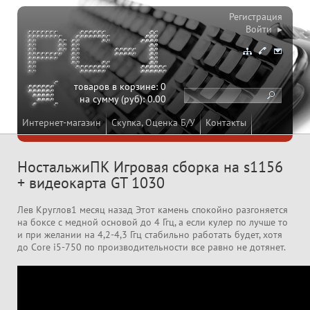
Регистрация
Войти ▸
товаров в корзине:
0
на сумму (руб):
0.00
Интернет-магазин
Скупка, Оценка Б/У
Контакты
НостальжиПК Игровая сборка на s1156
+ видеокарта GT 1030
Лев Круглов1 месяц назад Этот камень спокойно разгоняется
на боксе с медной основой до 4 Ггц, а если кулер по лучше то
и при желании на 4,2-4,3 Ггц стабильно работать будет, хотя
до Core i5-750 по производительности все равно не дотянет.