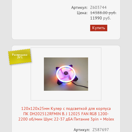
Артикул:
Z603744
Цена:
14388.00 руб.
11990
руб.
Распродажа
20%
120x120х25мм Кулер c подсветкой для корпуса
ПК DH202512RFMIN B. J 12025 FAN RGB 1200-
2200 об/мин Шум: 22-37 дБА Питание 3pin + Molex
Артикул:
Z587697