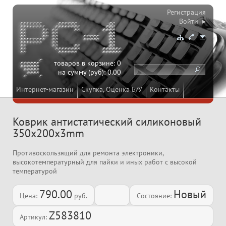
Регистрация
Войти ▸
товаров в корзине:
0
на сумму (руб):
0.00
Интернет-магазин
Скупка, Оценка Б/У
Контакты
Коврик антистатический силиконовый
350x200x3mm
Противоскользящий для ремонта электроники,
высокотемпературный для пайки и иных работ с высокой
температурой
790.00
Новый
Цена:
руб.
Состояние:
Z583810
Артикул: