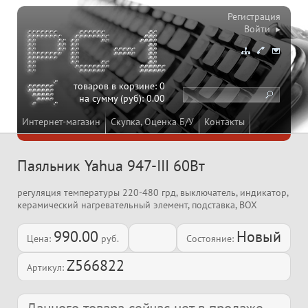
Регистрация
Войти ▸
товаров в корзине:
0
на сумму (руб):
0.00
Интернет-магазин
Скупка, Оценка Б/У
Контакты
Паяльник Yahua 947-III 60Вт
регуляция температуры 220-480 грд, выключатель, индикатор,
керамический нагревательный элемент, подставка, BOX
990.00
Новый
Цена:
руб.
Состояние:
Z566822
Артикул: