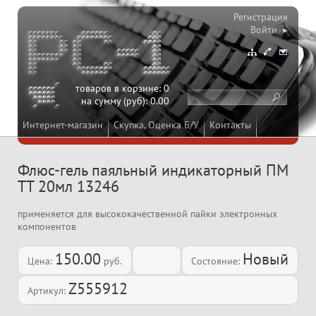
Регистрация
Войти ▸
товаров в корзине:
0
на сумму (руб):
0.00
Интернет-магазин
Скупка, Оценка Б/У
Контакты
Флюс-гель паяльный индикаторный ПМ
TT 20мл 13246
применяется для высококачественной пайки электронных
компонентов
150.00
Новый
Цена:
руб.
Состояние:
Z555912
Артикул: