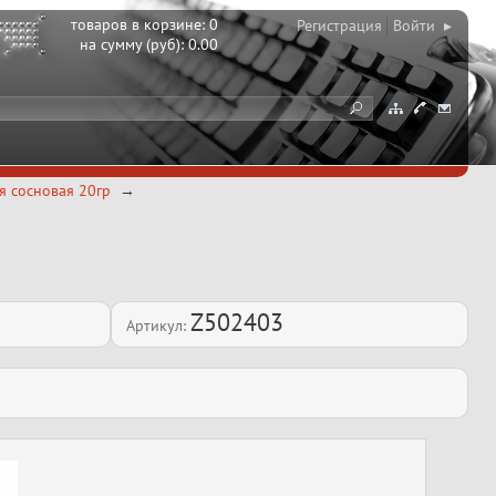
товаров в корзине:
0
Регистрация
Войти ▸
на сумму (руб):
0.00
 сосновая 20гр
Z502403
Артикул: