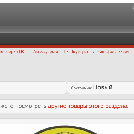
ля сборки ПК
Аксессуары для ПК Ноутбука
Канифоль живичная
Новый
Состояние:
можете посмотреть
другие товары этого раздела
.