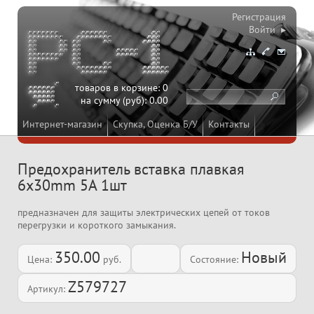
Регистрация
Войти ▸
товаров в корзине:
0
на сумму (руб):
0.00
Интернет-магазин
Скупка, Оценка Б/У
Контакты
Предохранитель вставка плавкая
6x30mm 5A 1шт
предназначен для защиты электрических цепей от токов
перегрузки и короткого замыкания.
350.00
Новый
Цена:
руб.
Состояние:
Z579727
Артикул: