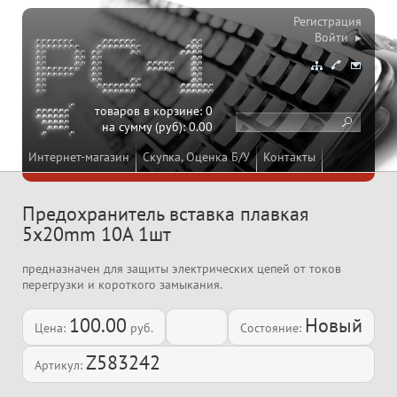
Регистрация
Войти ▸
товаров в корзине:
0
на сумму (руб):
0.00
Интернет-магазин
Скупка, Оценка Б/У
Контакты
Предохранитель вставка плавкая
5x20mm 10A 1шт
предназначен для защиты электрических цепей от токов
перегрузки и короткого замыкания.
100.00
Новый
Цена:
руб.
Состояние:
Z583242
Артикул: