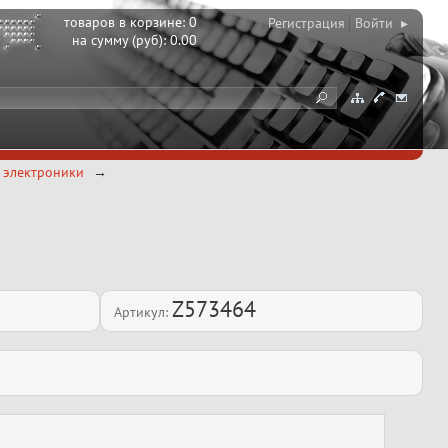
товаров в корзине:
0
Регистрация
Войти ▸
на сумму (руб):
0.00
я электроники
Z573464
Артикул: