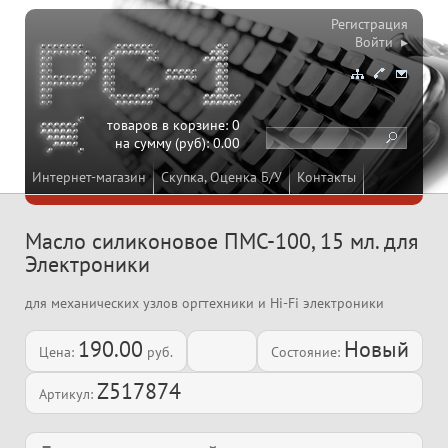
Регистрация
Войти ▸
товаров в корзине:
0
на сумму (руб):
0.00
Интернет-магазин
Скупка, Оценка Б/У
Контакты
Масло силиконовое ПМС-100, 15 мл. для
Электроники
для механических узлов оргтехники и Hi-Fi электроники
190.00
Новый
Цена:
руб.
Состояние:
Z517874
Артикул: