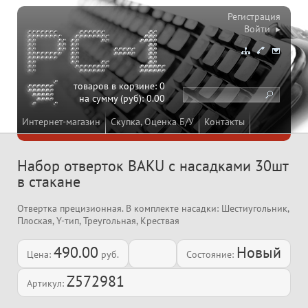
Регистрация
Войти ▸
товаров в корзине:
0
на сумму (руб):
0.00
Интернет-магазин
Скупка, Оценка Б/У
Контакты
Набор отверток BAKU с насадками 30шт
в стакане
Отвертка прецизионная. В комплекте насадки: Шестиугольник,
Плоская, Y-тип, Треугольная, Крествая
490.00
Новый
Цена:
руб.
Состояние:
Z572981
Артикул: