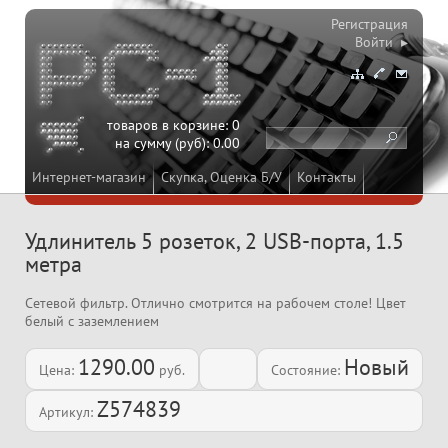
Регистрация
Войти ▸
товаров в корзине:
0
на сумму (руб):
0.00
Интернет-магазин
Скупка, Оценка Б/У
Контакты
Удлинитель 5 розеток, 2 USB-порта, 1.5
метра
Сетевой фильтр. Отлично смотрится на рабочем столе! Цвет
белый с заземлением
1290.00
Новый
Цена:
руб.
Состояние:
Z574839
Артикул: