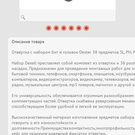
Описание товара
Отвёртка с набором бит и головок Dexter 38 предметов SL, PH, PZ
Набор Dexell преставляет собой комплект из отвертки и 38 раз
насадок. Предназначен для проведения монтажных работ для э
бытовой техники, телефонов, смартфонов, планшетов, ноутбуков
компьютеров, видеорегистраторов, видеокамер, телевизоров, м
радио, музыкальных центров, mp3 плееров, магнитол и другой 
Его универсальность обеспечивается огромным разнообразием
комплектующих частей. Отвертка снабжена реверсивным механ
способствующим более удобной и легкой ее эксплуатации.
Высококачественный материал изготовления предметов набора
говорить о его износостойкости и
долговечности.Преимущества:компактность;многопрофильност
кейс для хранения;надежный фиксатор отвертки.