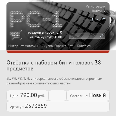
Регистрация
Войти ▸
товаров в корзине:
0
на сумму (руб):
0.00
Интернет-магазин
Скупка, Оценка Б/У
Контакты
Отвёртка с набором бит и головок 38
предметов
SL, PH, PZ, T, H, универсальность обеспечивается огромным
разнообразием комплектующих частей.
790.00
Новый
Цена:
руб.
Состояние:
Z573659
Артикул: