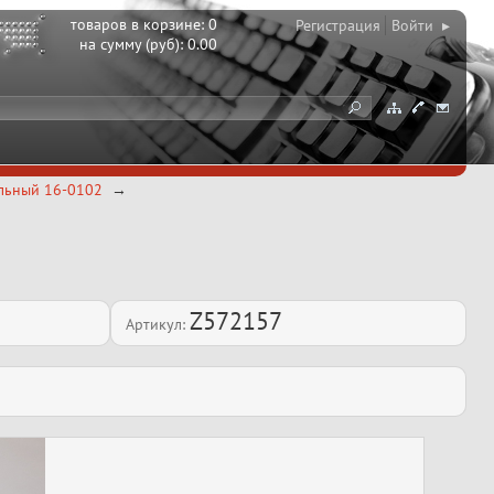
товаров в корзине:
0
Регистрация
Войти ▸
на сумму (руб):
0.00
альный 16-0102
Z572157
Артикул: