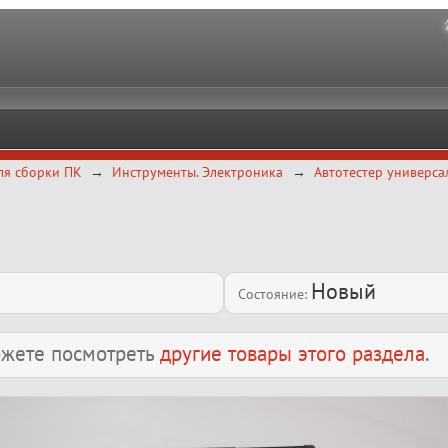
ля сборки ПК
Инструменты. Электроника
Автотестер универс
Новый
Состояние:
можете посмотреть
другие товары этого раздела
.