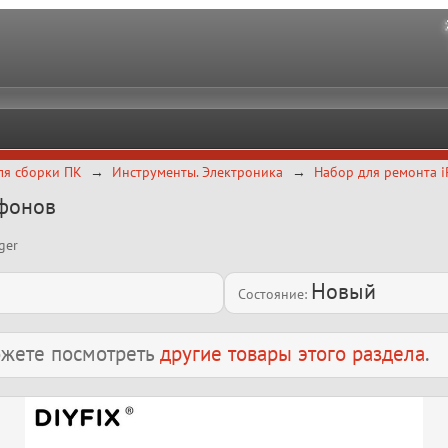
ля сборки ПК
Инструменты. Электроника
Набор для ремонта 
тфонов
ger
Новый
Состояние:
можете посмотреть
другие товары этого раздела
.