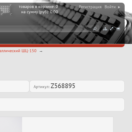
товаров в корзине:
0
Регистрация
Войти ▸
на сумму (руб):
0.00
аллический ШЦ-150
Z568895
Артикул: