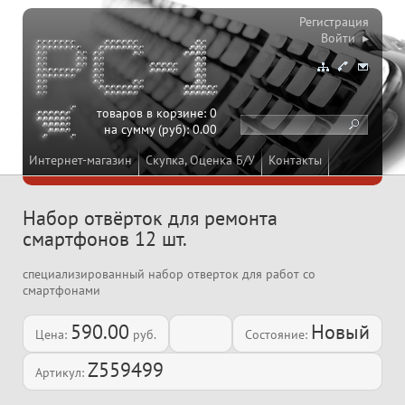
Регистрация
Войти ▸
товаров в корзине:
0
на сумму (руб):
0.00
Интернет-магазин
Скупка, Оценка Б/У
Контакты
Набор отвёрток для ремонта
смартфонов 12 шт.
специализированный набор отверток для работ со
смартфонами
590.00
Новый
Цена:
руб.
Состояние:
Z559499
Артикул: