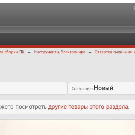
ля сборки ПК
Инструменты. Электроника
Отвертка сменными 
Новый
Состояние:
можете посмотреть
другие товары этого раздела
.