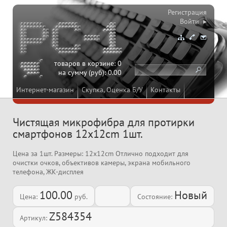
Регистрация
Войти ▸
товаров в корзине:
0
на сумму (руб):
0.00
Интернет-магазин
Скупка, Оценка Б/У
Контакты
Чистящая микрофибра для протирки
смартфонов 12x12cm 1шт.
Цена за 1шт. Размеры: 12x12cm Отлично подходит для
очистки очков, объективов камеры, экрана мобильного
телефона, ЖК-дисплея
100.00
Новый
Цена:
руб.
Состояние:
Z584354
Артикул: