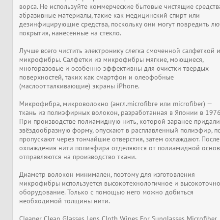
ворса. Не используйте коммерческие бытовые чистящие средств
абразивные материалы, такие как медицинский спирт или
дезинфицирующие средства, поскольку они могут повредить л
покрытия, нанесенные на стекло.
Лучше всего чистить электронику слегка смоченной салфеткой 
микрофибры. Салфетки из микрофибры мягкие, моющиеся,
многоразовые и особенно эффективны для очистки твердых
поверхностей, таких как смартфон и олеофобные
(маслоотталкивающие) экраны iPhone.
Микрофибра, микроволокно (англ.microfibre или microfiber) —
ткань из полиэфирных волокон, разработанная в Японии в 1976
При производстве полиамидную нить, которой заранее придали
звёздообразную форму, опускают в расплавленный полиэфир, п
пропускают через тончайшие отверстия, затем охлаждают. После
охлаждения нити полиэфира отделяются от полиамидной основ
отправляются на производство ткани.
Диаметр волокон минимален, поэтому для изготовления
микрофибры используется высокотехнологичное и высокоточн
оборудование. Только с помощью него можно добиться
необходимой толщины нити.
Cleaner Clean Glasses Lens Cloth Wipes For Sunglasses Microfiber