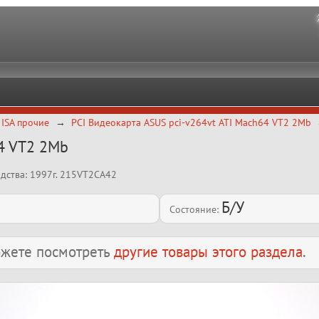
, ISA прочие
PCI Видеокарта ASUS pci-v264vt ATI Mach64 VT2 2Mb
64 VT2 2Mb
одства: 1997г. 215VT2CA42
Б/У
Состояние:
можете посмотреть
другие товары этого раздела
.