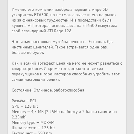
Именно это компания изобрела первый в мире 3D
ускоритель ET6300, но не смогла вывести его на рынок
из-за финансовых трудностей. И в последствии была
куплена ATI, которая основываясь на ET6300 выпустила
свой легендарный ATI Rage 128.
Это самая настоящая музейна редкость. Экспонат. Для
инстинных ценителей. Такое встречается один раз.
Больше не будет.
Как и всякий артефакт, цена на него не может равняться с
«ширпотребом». И кроме того, оградит от лихих
перекупщиков и горе-мастеров способных угробить этот
самый настоящий реликт.
Состояние: Отличное, работоспособна
Разъём — PCI
GPU — 128 bit
Memory — 4,5 MB (2.25Mb на борту и 2 банка памяти по
2.25mb)
Memory type — MDRAM
Шина памяти — 128 bit
Техпроцесс — 350 nm