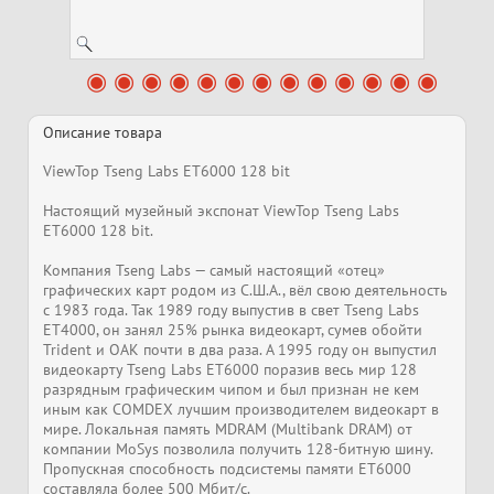
Описание товара
ViewTop Tseng Labs ET6000 128 bit
Настоящий музейный экспонат ViewTop Tseng Labs
ET6000 128 bit.
Компания Tseng Labs — самый настоящий «отец»
графических карт родом из С.Ш.А., вёл свою деятельность
с 1983 года. Так 1989 году выпустив в свет Tseng Labs
ET4000, он занял 25% рынка видеокарт, сумев обойти
Trident и OAK почти в два раза. А 1995 году он выпустил
видеокарту Tseng Labs ET6000 поразив весь мир 128
разрядным графическим чипом и был признан не кем
иным как COMDEX лучшим производителем видеокарт в
мире. Локальная память MDRAM (Multibank DRAM) от
компании MoSys позволила получить 128-битную шину.
Пропускная способность подсистемы памяти ET6000
составляла более 500 Мбит/с.