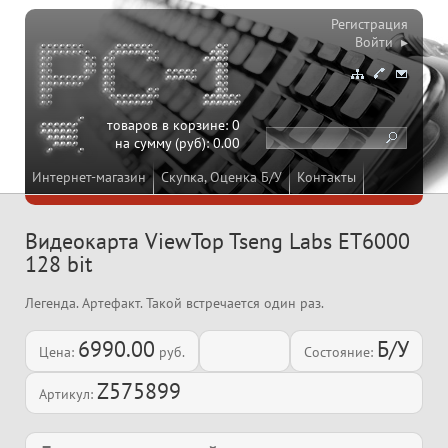
Регистрация
Войти ▸
товаров в корзине:
0
на сумму (руб):
0.00
Интернет-магазин
Скупка, Оценка Б/У
Контакты
Видеокарта ViewTop Tseng Labs ET6000
128 bit
Легенда. Артефакт. Такой встречается один раз.
6990.00
Б/У
Цена:
руб.
Состояние:
Z575899
Артикул: