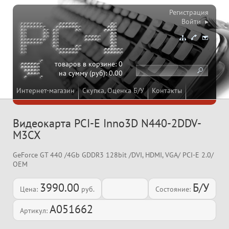
Регистрация
Войти ▸
товаров в корзине:
0
на сумму (руб):
0.00
Интернет-магазин
Скупка, Оценка Б/У
Контакты
Видеокарта PCI-E Inno3D N440-2DDV-
M3CX
GeForce GT 440 /4Gb GDDR3 128bit /DVI, HDMI, VGA/ PCI-E 2.0/
OEM
3990.00
Б/У
Цена:
руб.
Состояние:
A051662
Артикул: