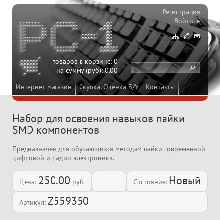
Регистрация
Войти ▸
товаров в корзине:
0
на сумму (руб):
0.00
Интернет-магазин
Скупка, Оценка Б/У
Контакты
Набор для освоения навыков пайки
SMD компонентов
Предназначен для обучающихся методам пайки современной
цифровой и радио электроники.
250.00
Новый
Цена:
руб.
Состояние:
Z559350
Артикул: