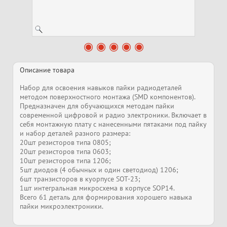
Описание товара
Набор для освоения навыков пайки радиодеталей
методом поверхностного монтажа (SMD компонентов).
Предназначен для обучающихся методам пайки
современной цифровой и радио электроники. Включает в
себя монтажную плату с нанесенными пятаками под пайку
и набор деталей разного размера:
20шт резисторов типа 0805;
20шт резисторов типа 0603;
10шт резисторов типа 1206;
5шт диодов (4 обычных и один светодиод) 1206;
6шт транзисторов в куорпусе SOT-23;
1шт интегральная микросхема в корпусе SOP14.
Всего 61 деталь для формирования хорошего навыка
пайки микроэлектроники.