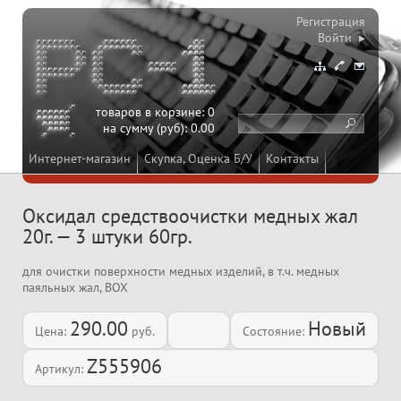
Регистрация
Войти ▸
товаров в корзине:
0
на сумму (руб):
0.00
Интернет-магазин
Скупка, Оценка Б/У
Контакты
Оксидал средствоочистки медных жал
20г. — 3 штуки 60гр.
для очистки поверхности медных изделий, в т.ч. медных
паяльных жал, BOX
290.00
Новый
Цена:
руб.
Состояние:
Z555906
Артикул: