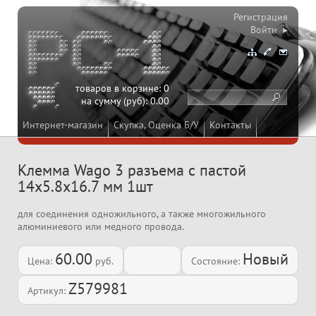
Регистрация
Войти ▸
товаров в корзине:
0
на сумму (руб):
0.00
Интернет-магазин
Скупка, Оценка Б/У
Контакты
Клемма Wago 3 разъема с пастой
14х5.8х16.7 мм 1шт
для соединения одножильного, а также многожильного
алюминиевого или медного провода.
60.00
Новый
Цена:
руб.
Состояние:
Z579981
Артикул: