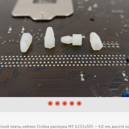
атной платы, нейлон Стойка распорка M3 G232x305 — 4,0 мм, высота о