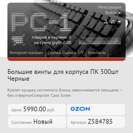
Регистрация
Войти ▸
товаров в корзине:
0
на сумму (руб):
0.00
Интернет-магазин
Скупка, Оценка Б/У
Контакты
Большие винты для корпуса ПК 500шт
Черные
Крепят крышку системного блока, завинчиваются пальцами —
без отверткиComputer Case Screw
5990.00
Цена:
руб.
Новый
Z584785
Состояние:
Артикул: