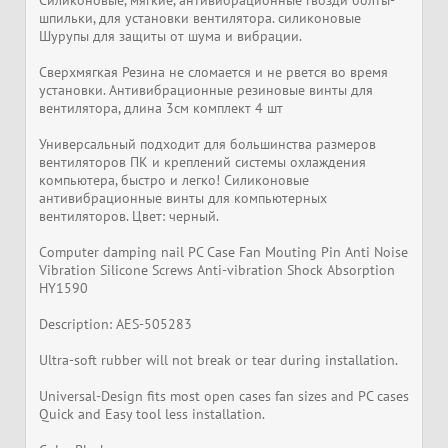
Силиконовые, мягкие, антивибрационные гвозди болты-
шпильки, для установки вентилятора. силиконовые
Шурупы для защиты от шума и вибрации.
Сверхмягкая Резина не сломается и не рвется во время
установки. Антивибрационные резиновые винты для
вентилятора, длина 3см комплект 4 шт
Универсальный подходит для большинства размеров
вентиляторов ПК и креплений системы охлаждения
компьютера, быстро и легко! Силиконовые
антивибрационные винты для компьютерных
вентиляторов. Цвет: черный.
Computer damping nail PC Case Fan Mouting Pin Anti Noise
Vibration Silicone Screws Anti-vibration Shock Absorption
HY1590
Description: AES-505283
Ultra-soft rubber will not break or tear during installation.
Universal-Design fits most open cases fan sizes and PC cases
Quick and Easy tool less installation.