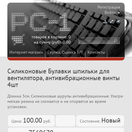
Регистрация
Войти ▸
товаров в корзине:
0
на сумму (руб):
0.00
Интернет-магазин
Скупка, Оценка Б/У
Контакты
Силиконовые Булавки шпильки для
вентилятора, антивибрационные винты
4шт
Длинна 3см. Cиликоновые шурупы антивибрационные. Ультра-
мягкая резина не сломается и не оторвется во время
установки.
100.00
Новый
Цена:
руб.
Состояние: