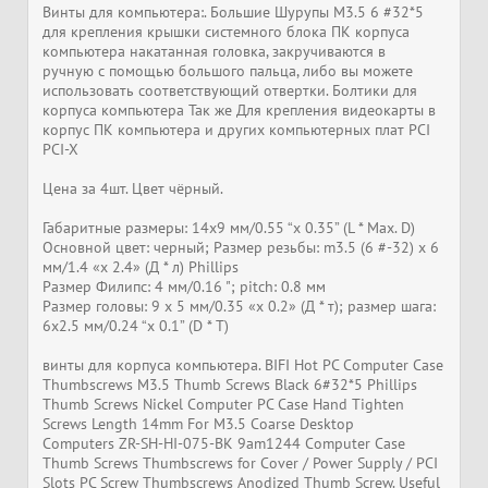
Винты для компьютера:. Большие Шурупы M3.5 6 #32*5
для крепления крышки системного блока ПК корпуса
компьютера накатанная головка, закручиваются в
ручную с помощью большого пальца, либо вы можете
использовать соответствующий отвертки. Болтики для
корпуса компьютера Так же Для крепления видеокарты в
корпус ПК компьютера и других компьютерных плат PCI
PCI-X
Цена за 4шт. Цвет чёрный.
Габаритные размеры: 14x9 мм/0.55 “x 0.35” (L * Max. D)
Основной цвет: черный; Размер резьбы: m3.5 (6 #-32) х 6
мм/1.4 «х 2.4» (Д * л) Phillips
Размер Филипс: 4 мм/0.16 "; pitch: 0.8 мм
Размер головы: 9 х 5 мм/0.35 «х 0.2» (Д * т); размер шага:
6x2.5 мм/0.24 “x 0.1” (D * T)
винты для корпуса компьютера. BIFI Hot PC Computer Case
Thumbscrews M3.5 Thumb Screws Black 6#32*5 Phillips
Thumb Screws Nickel Computer PC Case Hand Tighten
Screws Length 14mm For M3.5 Coarse Desktop
Computers ZR-SH-HI-075-BK 9am1244 Computer Case
Thumb Screws Thumbscrews for Cover / Power Supply / PCI
Slots PC Screw Thumbscrews Anodized Thumb Screw. Useful