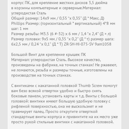
корпус ПК, для крепление жестких дисков 3,5 дюйма
в корзины компьютерные и серверные.Материал:
углеродистая Сталь
Общий размер: 14x9 мм / 0,55 “x 0,35” (Д * Макс. Д)
Phillips Размер: (горизонтальный * вертикальный) 4*8 мм
шаг: 1 мм
Размер резьбы: M3.5 (6 #-32) x 6 мм / 1,4 “x 2,4” (Д × л)
Размер головки: 9x5 мм / 0,35 “x 0,2” (Д * т) размер шага:
6x2,5 мм / 0,24 “x 0,1” (Д * Т) ZR-SH-HI-075-SV 9am1058
Большой Винт для крепление крышек ПК
Материал: углеродистая Сталь. Высокое качество,
произведены на фабрике, на точных станках! Не ржавеют,
не ломаются, резьба и размеры точные, изготовлены на
производстве на точных станках.
С винтиками с накатанной головкой Thumb Screw помогут
вам безо всякой отвертки удобно и быстро снять
боковые панели, установить карты и т.д. Винты с большой
головкой: винтики имеют большую удобную головку с
рифленой поверхностью, она не выскользнет и не
травмирует палец. Просто открутите отверткой
стандартные винты корпуса и привинтите на их место уже
просто рукой стильные винтики с накатанной головкой.