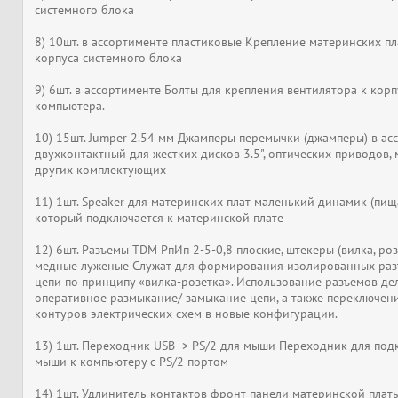
системного блока
8) 10шт. в ассортименте пластиковые Крепление материнских пл
корпуса системного блока
9) 6шт. в ассортименте Болты для крепления вентилятора к корп
компьютера.
10) 15шт. Jumper 2.54 мм Джамперы перемычки (джамперы) в ас
двухконтактный для жестких дисков 3.5", оптических приводов, м
других комплектующих
11) 1шт. Speaker для материнских плат маленький динамик (пищ
который подключается к материнской плате
12) 6шт. Разъемы TDM РпИп 2-5-0,8 плоские, штекеры (вилка, роз
медные луженые Служат для формирования изолированных ра
цепи по принципу «вилка-розетка». Использование разъемов д
оперативное размыкание/ замыкание цепи, а также переключен
контуров электрических схем в новые конфигурации.
13) 1шт. Переходник USB -> PS/2 для мыши Переходник для по
мыши к компьютеру с PS/2 портом
14) 1шт. Удлинитель контактов фронт панели материнской плат