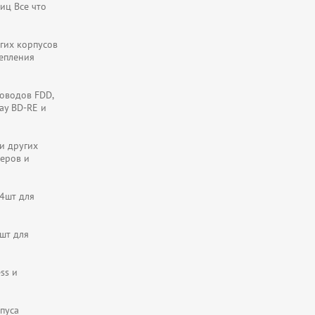
иц Все что
огих корпусов
репления
ководов FDD,
ay BD-RE и
 и других
еров и
 4шт для
4шт для
ss и
рпуса