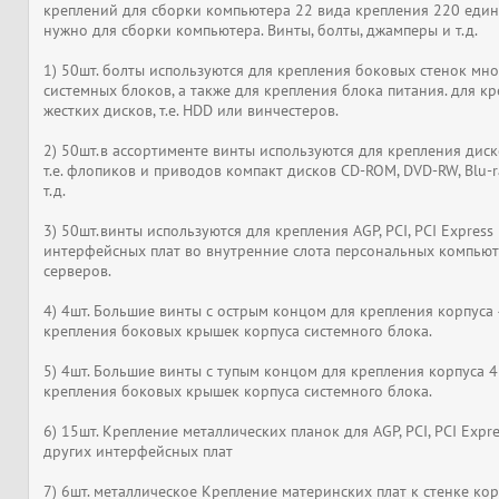
креплений для сборки компьютера 22 вида крепления 220 един
нужно для сборки компьютера. Винты, болты, джамперы и т.д.
1) 50шт. болты используются для крепления боковых стенок мн
системных блоков, а также для крепления блока питания. для к
жестких дисков, т.е. HDD или винчестеров.
2) 50шт.в ассортименте винты используются для крепления дис
т.е. флопиков и приводов компакт дисков CD-ROM, DVD-RW, Blu-r
т.д.
3) 50шт.винты используются для крепления AGP, PCI, PCI Express
интерфейсных плат во внутренние слота персональных компьют
серверов.
4) 4шт. Большие винты с острым концом для крепления корпуса
крепления боковых крышек корпуса системного блока.
5) 4шт. Большие винты с тупым концом для крепления корпуса 
крепления боковых крышек корпуса системного блока.
6) 15шт. Крепление металлических планок для AGP, PCI, PCI Expre
других интерфейсных плат
7) 6шт. металлическое Крепление материнских плат к стенке ко