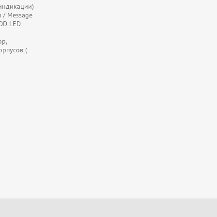
 индикации)
 / Message
HDD LED
op,
орпусов (