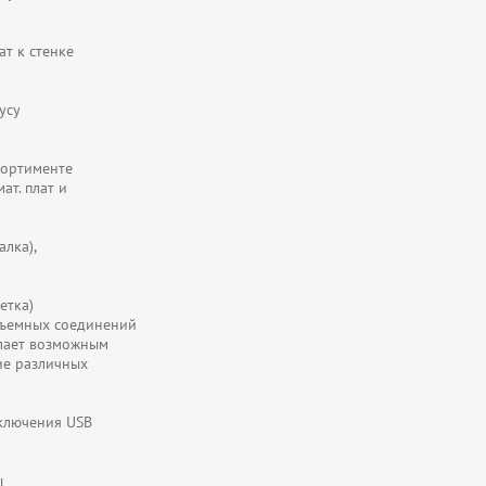
ат к стенке
усу
сортименте
ат. плат и
алка),
етка)
зъемных соединений
елает возможным
ие различных
дключения USB
ы