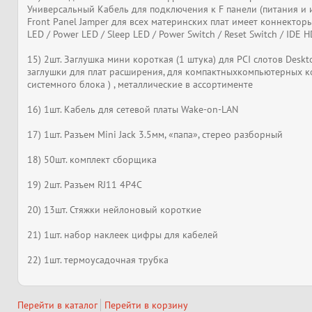
Универсальный Кабель для подключения к F панели (питания и
Front Panel Jamper для всех материнских плат имеет коннекторы
LED / Power LED / Sleep LED / Power Switch / Reset Switch / IDE 
15) 2шт. Заглушка мини короткая (1 штука) для PCI слотов Deskt
заглушки для плат расширения, для компактныхкомпьютерных к
системного блока ) , металлические в ассортименте
16) 1шт. Кабель для сетевой платы Wake-on-LAN
17) 1шт. Разъем Mini Jack 3.5мм, «папа», стерео разборный
18) 50шт. комплект сборщика
19) 2шт. Разъем RJ11 4P4C
20) 13шт. Стяжки нейлоновый короткие
21) 1шт. набор наклеек цифры для кабелей
22) 1шт. термоусадочная трубка
Перейти в каталог
Перейти в корзину