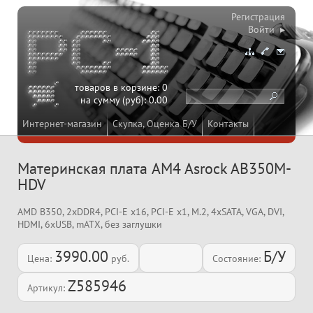
Регистрация
Войти ▸
товаров в корзине:
0
на сумму (руб):
0.00
Интернет-магазин
Скупка, Оценка Б/У
Контакты
Материнская плата AM4 Asrock AB350M-
HDV
AMD B350, 2xDDR4, PCI-E x16, PCI-E x1, M.2, 4xSATA, VGA, DVI,
HDMI, 6xUSB, mATX, без заглушки
3990.00
Б/У
Цена:
руб.
Состояние:
Z585946
Артикул: