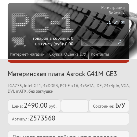
Регистрация
Войти ▸
товаров в корзине:
0
на сумму (руб):
0.00
Интернет-магазин
Скупка, Оценка Б/У
Контакты
Материнская плата Asrock G41M-GE3
LGA775, Intel G41, 4xDDR3, PCI-E x16, 4xSATA, IDE, 24+4pin, VGA,
DVI, mATX, без заглушки
2490.00
Б/У
Цена:
руб.
Состояние:
Z573568
Артикул: